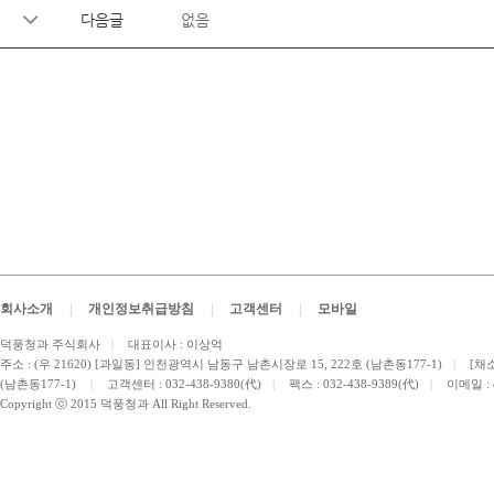
다음글
없음
회사소개
|
개인정보취급방침
|
고객센터
|
모바일
덕풍청과 주식회사
|
대표이사 : 이상억
주소 : (우 21620) [과일동] 인천광역시 남동구 남촌시장로 15, 222호 (남촌동177-1)
|
[채소
(남촌동177-1)
|
고객센터 : 032-438-9380(代)
|
팩스 : 032-438-9389(代)
|
이메일 :
Copyright ⓒ 2015 덕풍청과 All Right Reserved.