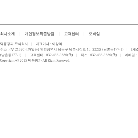
회사소개
|
개인정보취급방침
|
고객센터
|
모바일
덕풍청과 주식회사
|
대표이사 : 이상억
주소 : (우 21620) [과일동] 인천광역시 남동구 남촌시장로 15, 222호 (남촌동177-1)
|
[채소
(남촌동177-1)
|
고객센터 : 032-438-9380(代)
|
팩스 : 032-438-9389(代)
|
이메일 :
Copyright ⓒ 2015 덕풍청과 All Right Reserved.