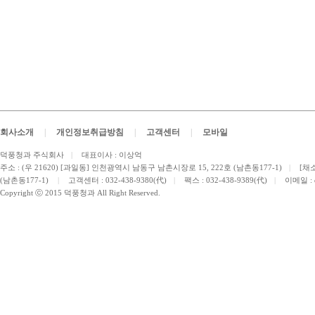
회사소개
|
개인정보취급방침
|
고객센터
|
모바일
덕풍청과 주식회사
|
대표이사 : 이상억
주소 : (우 21620) [과일동] 인천광역시 남동구 남촌시장로 15, 222호 (남촌동177-1)
|
[채소
(남촌동177-1)
|
고객센터 : 032-438-9380(代)
|
팩스 : 032-438-9389(代)
|
이메일 :
Copyright ⓒ 2015 덕풍청과 All Right Reserved.