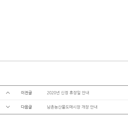
이전글
2020년 신정 휴장일 안내
다음글
남촌농산물도매시장 개장 안내