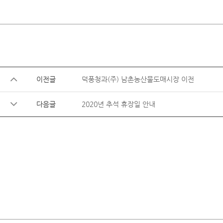
이전글
덕풍청과(주) 남촌농산물도매시장 이전
다음글
2020년 추석 휴장일 안내