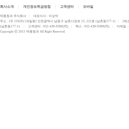
회사소개
|
개인정보취급방침
|
고객센터
|
모바일
덕풍청과 주식회사
|
대표이사 : 이상억
주소 : (우 21620) [과일동] 인천광역시 남동구 남촌시장로 15, 222호 (남촌동177-1)
|
[채소
(남촌동177-1)
|
고객센터 : 032-438-9380(代)
|
팩스 : 032-438-9389(代)
|
이메일 :
Copyright ⓒ 2015 덕풍청과 All Right Reserved.