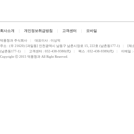
회사소개
|
개인정보취급방침
|
고객센터
|
모바일
덕풍청과 주식회사
|
대표이사 : 이상억
주소 : (우 21620) [과일동] 인천광역시 남동구 남촌시장로 15, 222호 (남촌동177-1)
|
[채소
(남촌동177-1)
|
고객센터 : 032-438-9380(代)
|
팩스 : 032-438-9389(代)
|
이메일 :
Copyright ⓒ 2015 덕풍청과 All Right Reserved.