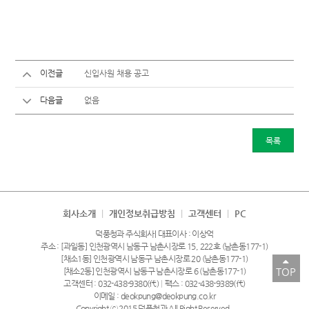
이전글
신입사원 채용 공고
다음글
없음
목록
회사소개
|
개인정보취급방침
|
고객센터
|
PC
덕풍청과 주식회사| 대표이사 : 이상억
주소 : [과일동] 인천광역시 남동구 남촌시장로 15, 222호 (남촌동177-1)
[채소1동] 인천광역시 남동구 남촌시장로 20 (남촌동177-1)
TOP
[채소2동] 인천광역시 남동구 남촌시장로 6 (남촌동177-1)
고객센터 : 032-438-9380(代)
|
팩스 : 032-438-9389(代)
이메일 : deokpung@deokpung.co.kr
Copyright ⓒ 2015 덕풍청과 All Right Reserved.